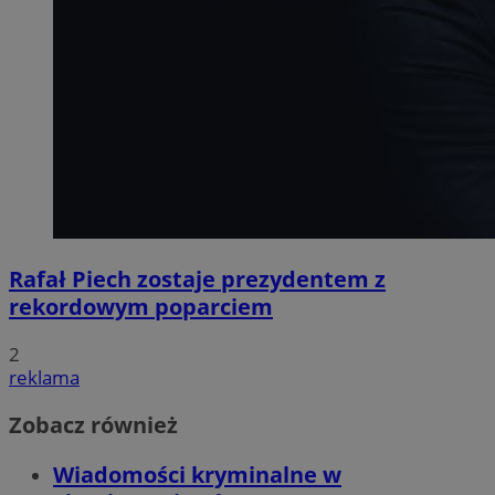
Rafał Piech zostaje prezydentem z
rekordowym poparciem
2
reklama
Zobacz również
Wiadomości kryminalne w