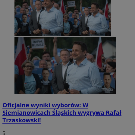
Oficjalne wyniki wyborów: W
Siemianowicach Śląskich wygrywa Rafał
Trzaskowski!
5