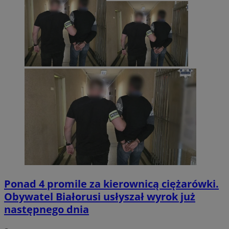
Ponad 4 promile za kierownicą ciężarówki.
Obywatel Białorusi usłyszał wyrok już
następnego dnia