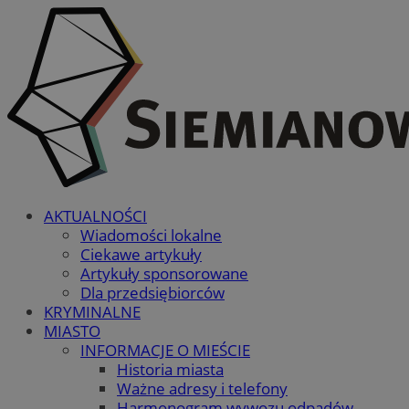
AKTUALNOŚCI
Wiadomości lokalne
Ciekawe artykuły
Artykuły sponsorowane
Dla przedsiębiorców
KRYMINALNE
MIASTO
INFORMACJE O MIEŚCIE
Historia miasta
Ważne adresy i telefony
Harmonogram wywozu odpadów