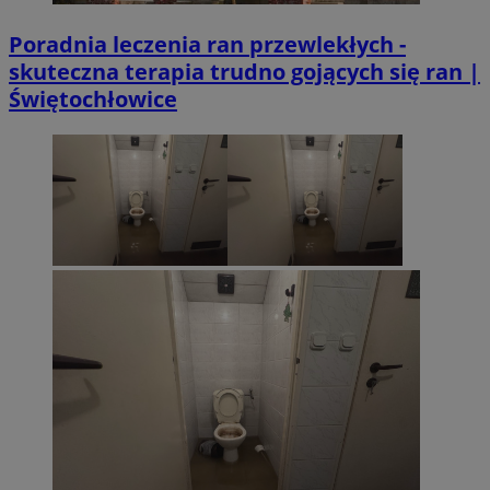
Poradnia leczenia ran przewlekłych -
skuteczna terapia trudno gojących się ran |
Świętochłowice