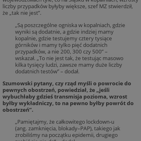
liczby przypadków byłyby większe, szef MZ stwierdził,
że „tak nie jest”.
„Są poszczególne ogniska w kopalniach, gdzie
wyniki są dodatnie, a gdzie indziej mamy
kopalnie, gdzie testujemy cztery tysiące
górników i mamy tylko pięć dodatnich
przypadków, a nie 200, 300 czy 500” –
wskazał. „To nie jest tak, że testując masowo
kilka tysięcy ludzi, zawsze mamy duże liczby
dodatnich testów” – dodał.
Szumowski pytany, czy rząd myśli o powrocie do
pewnych obostrzeń, powiedział, że „jeśli
wybuchłaby gdzieś transmisja pozioma, wzrost
byłby wykładniczy, to na pewno byłby powrót do
obostrzeń”.
„Pamiętajmy, że całkowitego lockdown-u
(ang. zamknięcia, blokady–PAP), takiego jak
zrobiliśmy na początku epidemii, drugiego