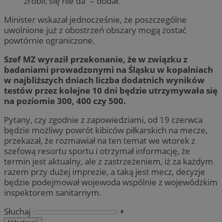
zrobić się nie da” – dodał.
Minister wskazał jednocześnie, że poszczególne
uwolnione już z obostrzeń obszary mogą zostać
powtórnie ograniczone.
Szef MZ wyraził przekonanie, że w związku z
badaniami prowadzonymi na Śląsku w kopalniach
w najbliższych dniach liczba dodatnich wyników
testów przez kolejne 10 dni będzie utrzymywała się
na poziomie 300, 400 czy 500.
Pytany, czy zgodnie z zapowiedziami, od 19 czerwca
będzie możliwy powrót kibiców piłkarskich na mecze,
przekazał, że rozmawiał na ten temat we wtorek z
szefową resortu sportu i otrzymał informację, że
termin jest aktualny, ale z zastrzeżeniem, iż za każdym
razem przy dużej imprezie, a taką jest mecz, decyzje
będzie podejmował wojewoda wspólnie z wojewódzkim
inspektorem sanitarnym.
Słuchaj
⏵︎