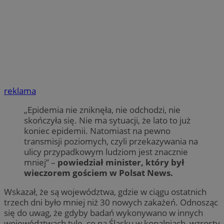
reklama
„Epidemia nie zniknęła, nie odchodzi, nie
skończyła się. Nie ma sytuacji, że lato to już
koniec epidemii. Natomiast na pewno
transmisji poziomych, czyli przekazywania na
ulicy przypadkowym ludziom jest znacznie
mniej” –
powiedział minister, który był
wieczorem gościem w Polsat News.
Wskazał, że są województwa, gdzie w ciągu ostatnich
trzech dni było mniej niż 30 nowych zakażeń. Odnosząc
się do uwag, że gdyby badań wykonywano w innych
województwach tyle, co na Śląsku w kopalniach, wzrosty