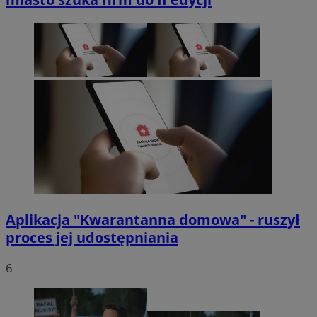
Aplikacja "Kwarantanna domowa" - ruszył
proces jej udostępniania
6