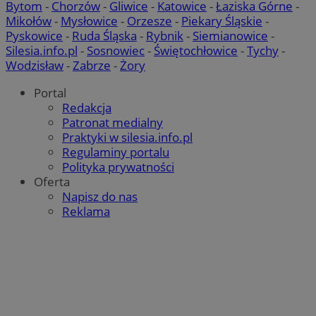
Bytom
-
Chorzów
-
Gliwice
-
Katowice
-
Łaziska Górne
-
Mikołów
-
Mysłowice
-
Orzesze
-
Piekary Śląskie
-
Pyskowice
-
Ruda Śląska
-
Rybnik
-
Siemianowice
-
Silesia.info.pl
-
Sosnowiec
-
Świętochłowice
-
Tychy
-
Wodzisław
-
Zabrze
-
Żory
Portal
Redakcja
Patronat medialny
Praktyki w silesia.info.pl
Regulaminy portalu
Polityka prywatności
Oferta
Napisz do nas
Reklama