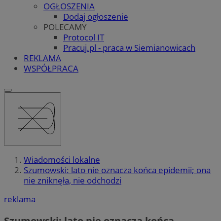
OGŁOSZENIA
Dodaj ogłoszenie
POLECAMY
Protocol IT
Pracuj.pl - praca w Siemianowicach
REKLAMA
WSPÓŁPRACA
Wiadomości lokalne
Szumowski: lato nie oznacza końca epidemii; ona
nie zniknęła, nie odchodzi
reklama
Szumowski: lato nie oznacza końca