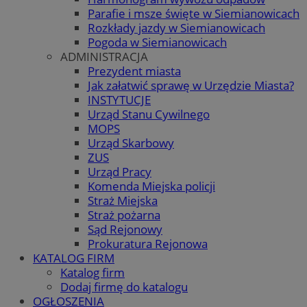
Parafie i msze święte w Siemianowicach
Rozkłady jazdy w Siemianowicach
Pogoda w Siemianowicach
ADMINISTRACJA
Prezydent miasta
Jak załatwić sprawę w Urzędzie Miasta?
INSTYTUCJE
Urząd Stanu Cywilnego
MOPS
Urząd Skarbowy
ZUS
Urząd Pracy
Komenda Miejska policji
Straż Miejska
Straż pożarna
Sąd Rejonowy
Prokuratura Rejonowa
KATALOG FIRM
Katalog firm
Dodaj firmę do katalogu
OGŁOSZENIA