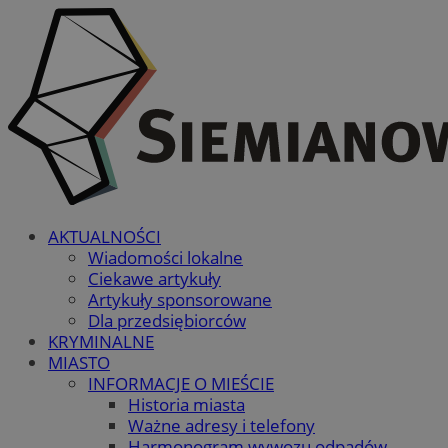
AKTUALNOŚCI
Wiadomości lokalne
Ciekawe artykuły
Artykuły sponsorowane
Dla przedsiębiorców
KRYMINALNE
MIASTO
INFORMACJE O MIEŚCIE
Historia miasta
Ważne adresy i telefony
Harmonogram wywozu odpadów