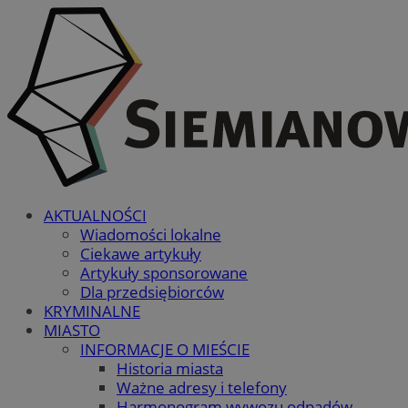
AKTUALNOŚCI
Wiadomości lokalne
Ciekawe artykuły
Artykuły sponsorowane
Dla przedsiębiorców
KRYMINALNE
MIASTO
INFORMACJE O MIEŚCIE
Historia miasta
Ważne adresy i telefony
Harmonogram wywozu odpadów