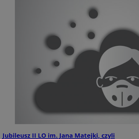
Jubileusz II LO im. Jana Matejki, czyli